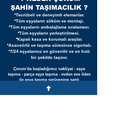
ŞAHİN TAŞIMACILIK ?
*Tecrübeli ve deneyimli elemanlar.
*Tüm eşyaların söküm ve montajı.
*Tüm eşyaların ambalajlama sıralaması.
*Tüm eşyaların yerleştirilmesi.
*Kapalı kasa ve korumalı araçlar.
*Asansörlü ve taşıma süresince sigortalı.
*7/24 eşyalarınız en güvenilir ve en hızlı
bir şekilde taşınır.
Çorum'da başladığımız nakliyat - eşya
taşıma - parça eşya taşıma - evden eve ilden
ile eşya taşıma serüvenine şanlı
Türkiye'mizin bütün il ve ilçelerine hizmet
vererek büyümeye devam ediyoruz.
Türkiye'nin dört bir yanına Asansör Kiralama
- Nakliyat Aracı Kiralama hizmetleri
vermekten gurur duyuyoruz.
Çorum şehrimizin en tanındık ve tercih
edilen evden eve ilden ile eşya taşıma şirketi
Şahin Nakliyat olarak farklı şehirlerden gelen
dost firmalarımıza destek hizmetleri
veriyoruz.