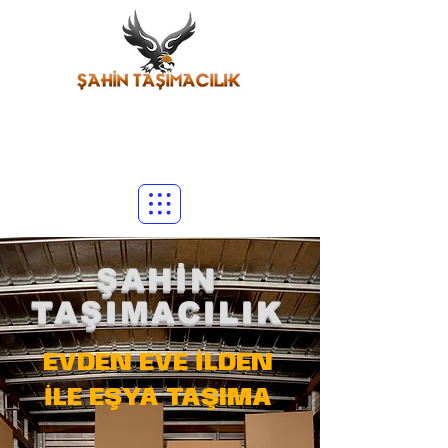
ŞAHİN
TAŞIMACILIK
EVDEN EVE İLDEN
İLE EŞYA TAŞIMA